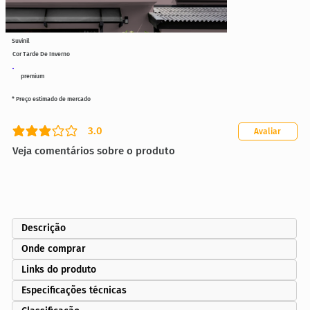
Suvinil
Cor Tarde De Inverno
premium
* Preço estimado de mercado
3.0
Avaliar
classificação média é 3 de 5
Veja comentários sobre o produto
Descrição
Onde comprar
Links do produto
Especificações técnicas