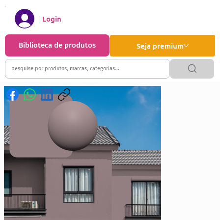
Login
Biblioteca de produtos
Seja premium