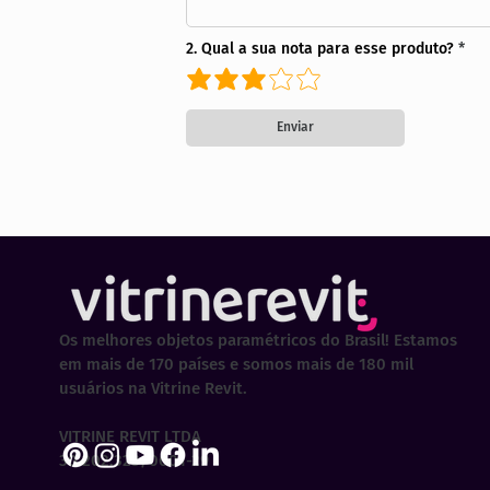
2. Qual a sua nota para esse produto?
Enviar
Os melhores objetos paramétricos do Brasil! Estamos
em mais de 170 países e somos mais de 180 mil
usuários na Vitrine Revit.
VITRINE REVIT LTDA
30.202.323/0001-29