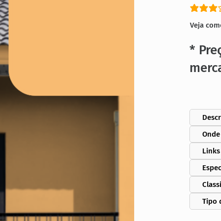
classific
Veja com
* Pre
merc
Descr
Onde
Links
Espec
Class
Tipo 