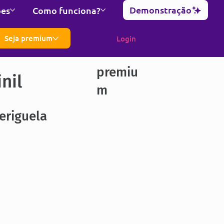
Demonstração
ões
Como funciona?
Seja premium
Login
premiu
nil
m
eriguela