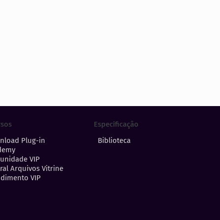
Especificação
rsos
Biblioteca
nload Plug-in
demy
unidade VIP
ral Arquivos Vitrine
dimento VIP