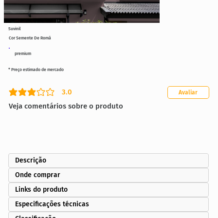
Suvinil
Cor Semente De Romã
premium
* Preço estimado de mercado
3.0
Avaliar
classificação média é 3 de 5
Veja comentários sobre o produto
Descrição
Onde comprar
Links do produto
Especificações técnicas