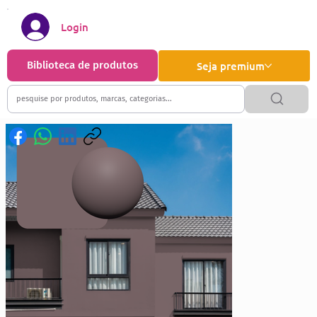
Login
Biblioteca de produtos
Seja premium