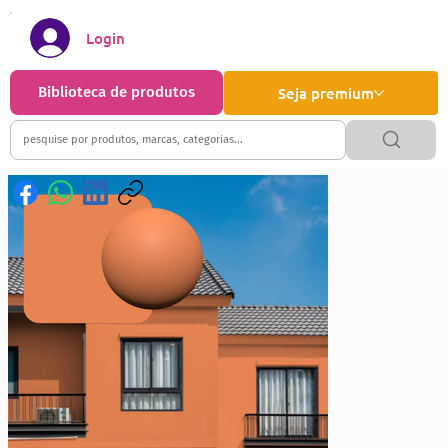
Login
Biblioteca de produtos
Seja premium