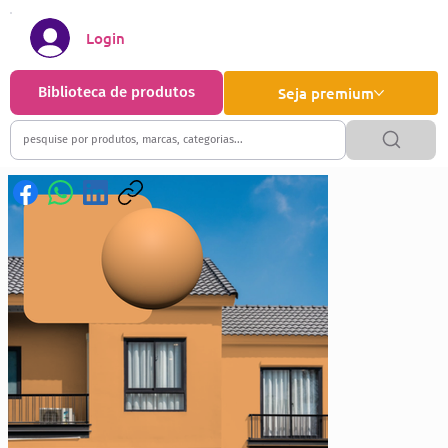
Login
Biblioteca de produtos
Seja premium