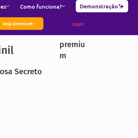
Demonstração
ões
Como funciona?
Seja premium
Login
premiu
nil
m
osa Secreto