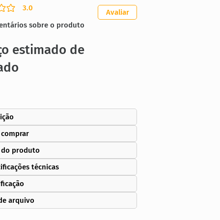
3.0
ação média é 3 de 5
Avaliar
entários sobre o produto
ço estimado de
ado
ição
 comprar
 do produto
ificações técnicas
ificação
de arquivo