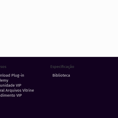
Especificação
rsos
Biblioteca
nload Plug-in
demy
unidade VIP
ral Arquivos Vitrine
dimento VIP