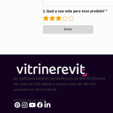
2. Qual a sua nota para esse produto?
Enviar
Os melhores objetos paramétricos do Brasil! Estamos
em mais de 170 países e somos mais de 180 mil
usuários na Vitrine Revit.
VITRINE REVIT LTDA
30.202.323/0001-29