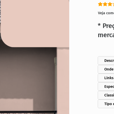
classific
Veja com
* Pre
merc
Descr
Onde
Links
Espec
Class
Tipo 