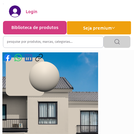
Login
Biblioteca de produtos
Seja premium