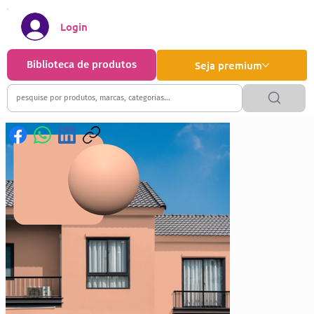
Login
Biblioteca de produtos
Seja premium