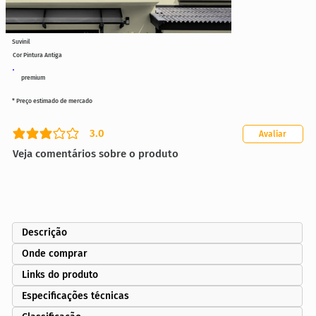
Suvinil
Cor Pintura Antiga
premium
* Preço estimado de mercado
3.0
Avaliar
classificação média é 3 de 5
Veja comentários sobre o produto
Descrição
Onde comprar
Links do produto
Especificações técnicas