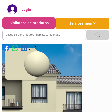
Login
Biblioteca de produtos
Seja premium