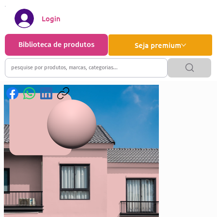
Login
Biblioteca de produtos
Seja premium