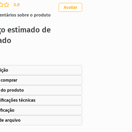
3.0
ação média é 3 de 5
Avaliar
entários sobre o produto
ço estimado de
ado
ição
 comprar
 do produto
ificações técnicas
ificação
de arquivo