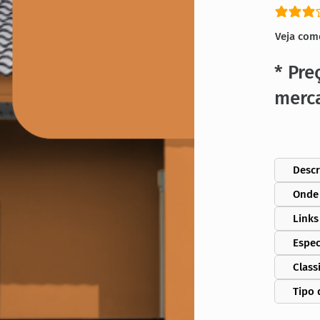
classific
Veja com
* Pre
merc
Descr
Onde
Links
Espec
Class
Tipo 