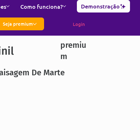
Demonstração
ões
Como funciona?
Seja premium
Login
premiu
nil
m
Paisagem De Marte