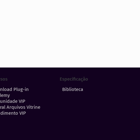
Especificação
rsos
Biblioteca
nload Plug-in
demy
unidade VIP
ral Arquivos Vitrine
dimento VIP