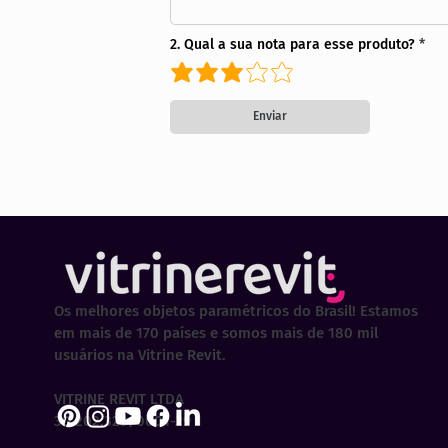
2. Qual a sua nota para esse produto?
Enviar
Os melhores objetos paramétricos do Brasil! Estamos
em mais de 170 países e somos mais de 180 mil
usuários na Vitrine Revit.
VITRINE REVIT LTDA
30.202.323/0001-29