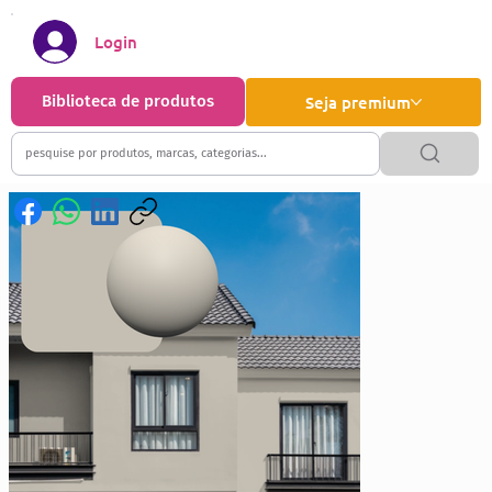
Login
Biblioteca de produtos
Seja premium