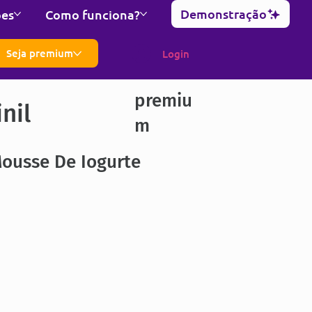
Demonstração
ões
Como funciona?
Seja premium
Login
premiu
nil
m
Mousse De Iogurte