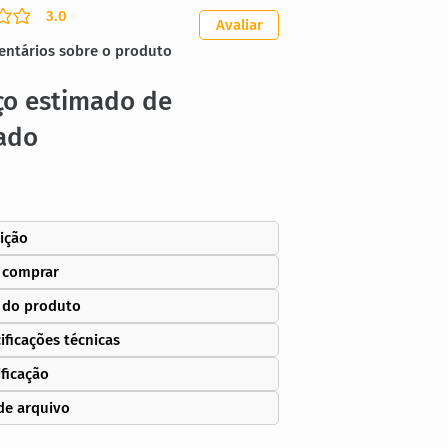
3.0
ação média é 3 de 5
Avaliar
entários sobre o produto
ço estimado de
ado
ição
 comprar
 do produto
ificações técnicas
ificação
de arquivo