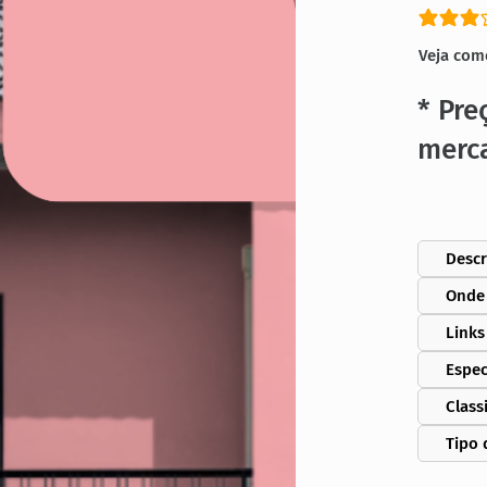
classific
Veja com
* Pre
merc
Descr
Onde
Links
Espec
Class
Tipo 