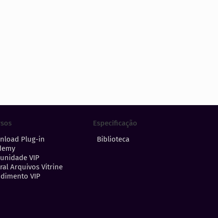
Especificação
rsos
Biblioteca
nload Plug-in
demy
unidade VIP
ral Arquivos Vitrine
dimento VIP