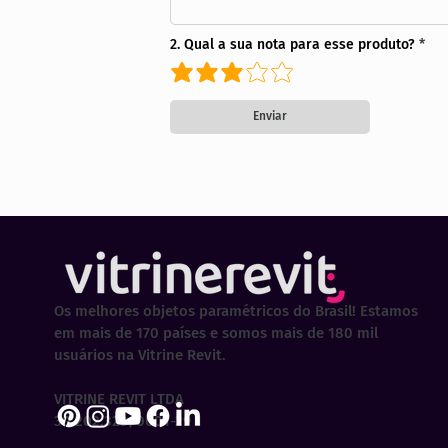
2. Qual a sua nota para esse produto?
Enviar
Os melhores objetos paramétricos do Brasil! Estamos
em mais de 170 países e somos mais de 180 mil
usuários na Vitrine Revit.
VITRINE REVIT LTDA
30.202.323/0001-29