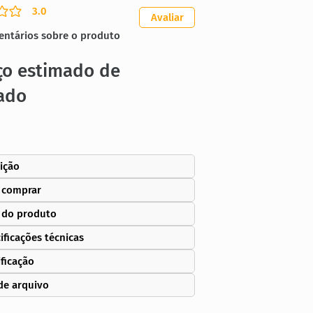
3.0
ação média é 3 de 5
Avaliar
entários sobre o produto
ço estimado de
ado
ição
 comprar
 do produto
ificações técnicas
ificação
de arquivo