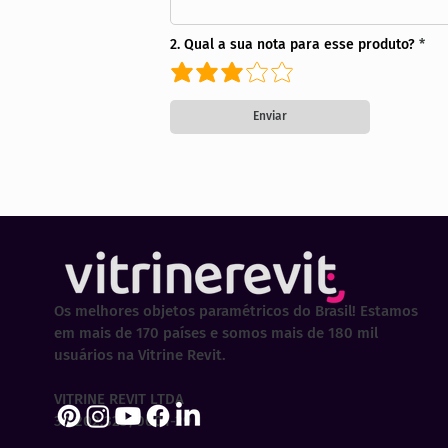
2. Qual a sua nota para esse produto?
Enviar
Os melhores objetos paramétricos do Brasil! Estamos
em mais de 170 países e somos mais de 180 mil
usuários na Vitrine Revit.
VITRINE REVIT LTDA
30.202.323/0001-29