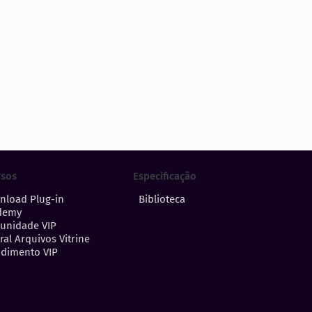
Especificação
rsos
Biblioteca
nload Plug-in
demy
unidade VIP
ral Arquivos Vitrine
dimento VIP