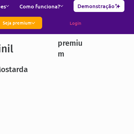
Demonstração
ões
Como funciona?
Seja premium
Login
premiu
nil
m
Mostarda