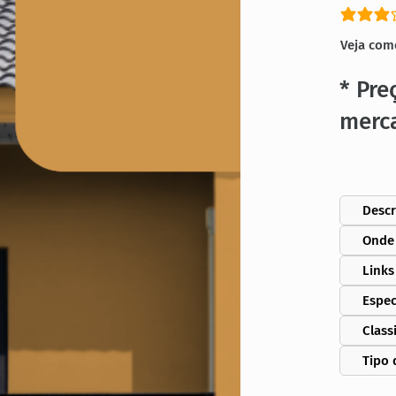
classific
Veja com
* Pre
merc
Descr
Onde
Links
Espec
Class
Tipo 