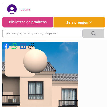
Login
Biblioteca de produtos
Seja premium