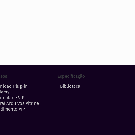
Especificação
rsos
Biblioteca
nload Plug-in
demy
unidade VIP
ral Arquivos Vitrine
dimento VIP