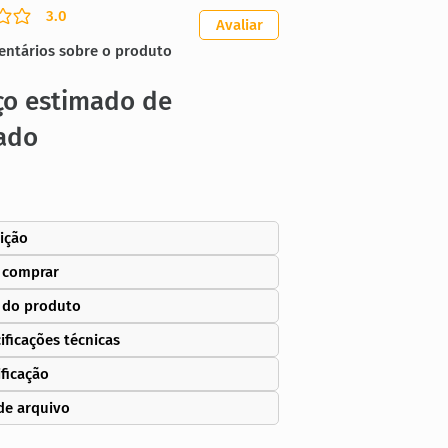
3.0
ação média é 3 de 5
Avaliar
entários sobre o produto
ço estimado de
ado
ição
 comprar
 do produto
ificações técnicas
ificação
de arquivo