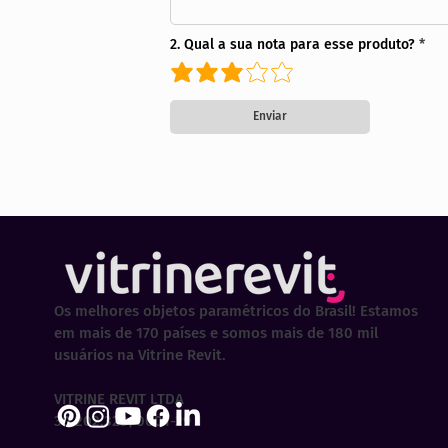
2. Qual a sua nota para esse produto?
Enviar
Os melhores objetos paramétricos do Brasil! Estamos
em mais de 170 países e somos mais de 180 mil
usuários na Vitrine Revit.
VITRINE REVIT LTDA
30.202.323/0001-29