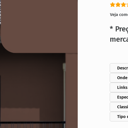
classific
Veja com
* Pre
merc
Descr
Onde
Links
Espec
Class
Tipo 