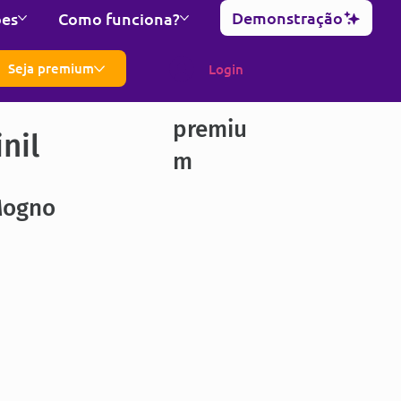
Demonstração
ões
Como funciona?
Seja premium
Login
premiu
nil
m
Mogno