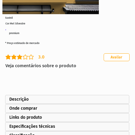
Suvinil
Cor Mel Silvestre
premium
* Preço estimado de mercado
3.0
Avaliar
classificação média é 3 de 5
Veja comentários sobre o produto
Descrição
Onde comprar
Links do produto
Especificações técnicas