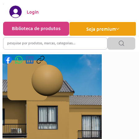
Login
Biblioteca de produtos
Seja premium