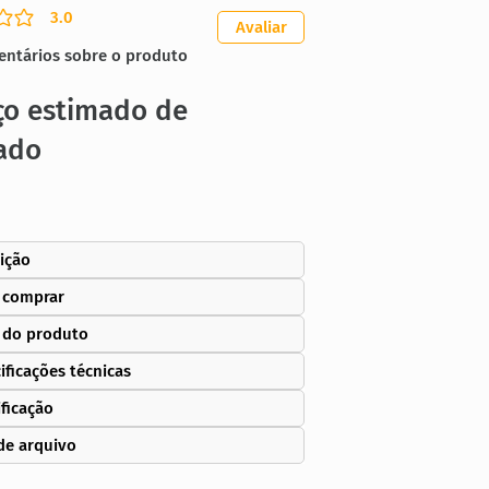
3.0
ação média é 3 de 5
Avaliar
entários sobre o produto
ço estimado de
ado
ição
 comprar
 do produto
ificações técnicas
ificação
de arquivo