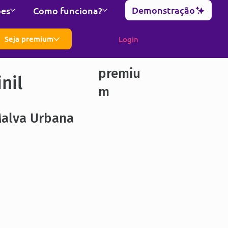
Demonstração
ões
Como funciona?
Seja premium
Login
premiu
nil
m
Malva Urbana