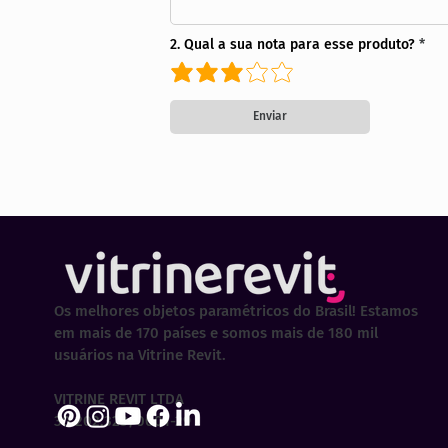
2. Qual a sua nota para esse produto?
Enviar
Os melhores objetos paramétricos do Brasil! Estamos
em mais de 170 países e somos mais de 180 mil
usuários na Vitrine Revit.
VITRINE REVIT LTDA
30.202.323/0001-29