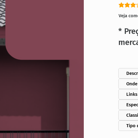
classific
Veja com
* Pre
merc
Descr
Onde
Links
Espec
Class
Tipo 