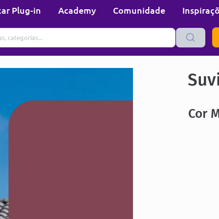
ar Plug-in
Academy
Comunidade
Inspiraç
Suvi
Cor 