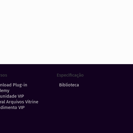
Especificação
rsos
Biblioteca
nload Plug-in
demy
unidade VIP
ral Arquivos Vitrine
dimento VIP