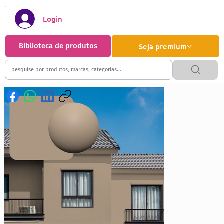
Login
Biblioteca de produtos
Seja premium