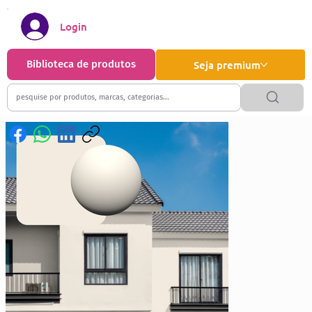
Login
Biblioteca de produtos
Seja premium