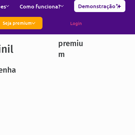
Demonstração
ões
Como funciona?
Seja premium
Login
premiu
nil
m
Lenha