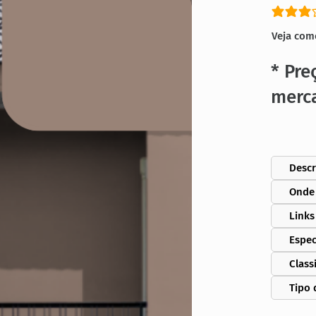
classific
Veja com
* Pre
merc
Descr
Onde
Links
Espec
Class
Tipo 