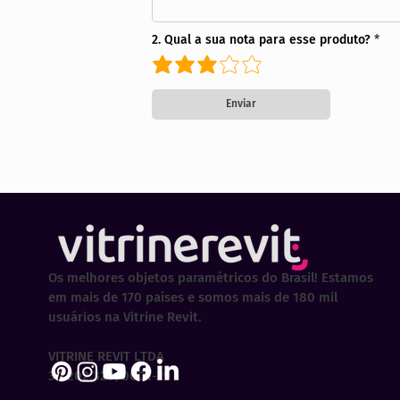
2. Qual a sua nota para esse produto?
Enviar
Os melhores objetos paramétricos do Brasil! Estamos
em mais de 170 países e somos mais de 180 mil
usuários na Vitrine Revit.
VITRINE REVIT LTDA
30.202.323/0001-29