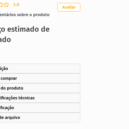
3.0
ação média é 3 de 5
Avaliar
entários sobre o produto
ço estimado de
ado
ição
 comprar
 do produto
ificações técnicas
ificação
de arquivo