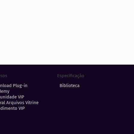
Especificação
rsos
Biblioteca
nload Plug-in
demy
unidade VIP
ral Arquivos Vitrine
dimento VIP