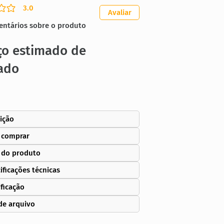
3.0
ação média é 3 de 5
Avaliar
entários sobre o produto
ço estimado de
ado
ição
 comprar
 do produto
ificações técnicas
ificação
de arquivo