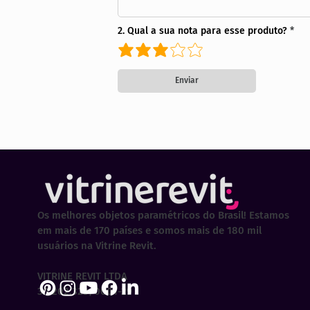
2. Qual a sua nota para esse produto?
Enviar
Os melhores objetos paramétricos do Brasil! Estamos
em mais de 170 países e somos mais de 180 mil
usuários na Vitrine Revit.
VITRINE REVIT LTDA
30.202.323/0001-29