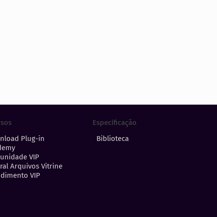
Especificação
rsos
Biblioteca
nload Plug-in
demy
unidade VIP
ral Arquivos Vitrine
dimento VIP