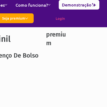
Demonstração
ões
Como funciona?
Seja premium
Login
premiu
nil
m
enço De Bolso