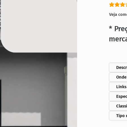
classific
Veja com
* Pre
merc
Descr
Onde
Links
Espec
Class
Tipo 