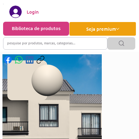
Login
Biblioteca de produtos
Seja premium