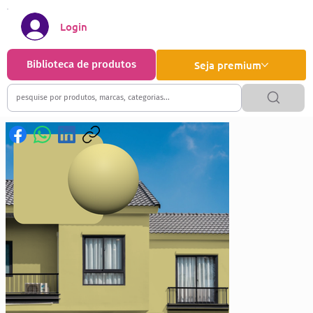
Login
Biblioteca de produtos
Seja premium