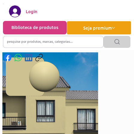
Login
Biblioteca de produtos
Seja premium