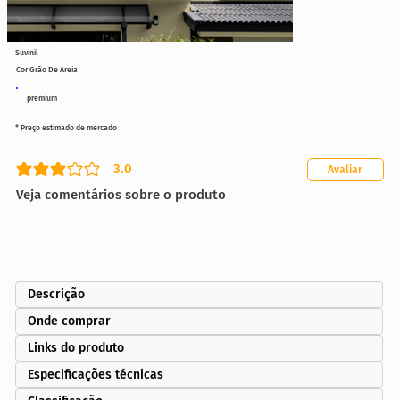
Suvinil
Cor Grão De Areia
premium
* Preço estimado de mercado
3.0
Avaliar
classificação média é 3 de 5
Veja comentários sobre o produto
Descrição
Onde comprar
Links do produto
Especificações técnicas