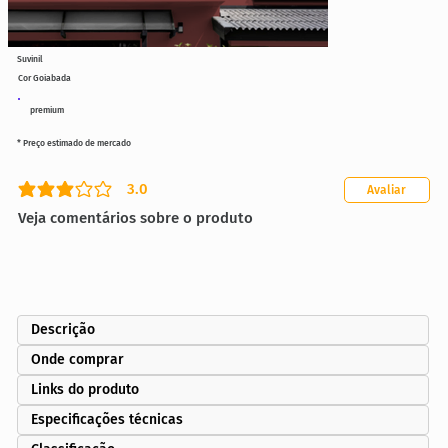
Suvinil
Cor Goiabada
premium
* Preço estimado de mercado
3.0
Avaliar
classificação média é 3 de 5
Veja comentários sobre o produto
Descrição
Onde comprar
Links do produto
Especificações técnicas