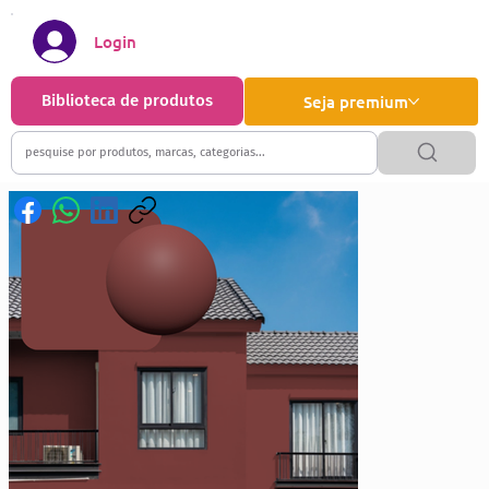
Login
Biblioteca de produtos
Seja premium