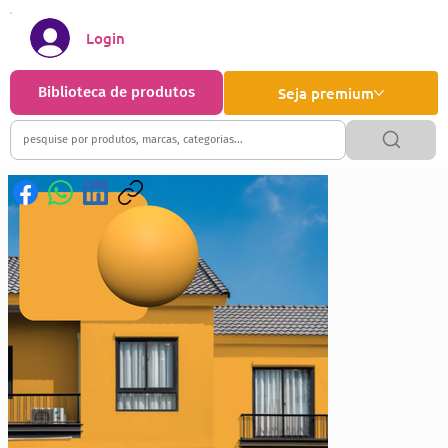
Login
Biblioteca de produtos
Seja premium