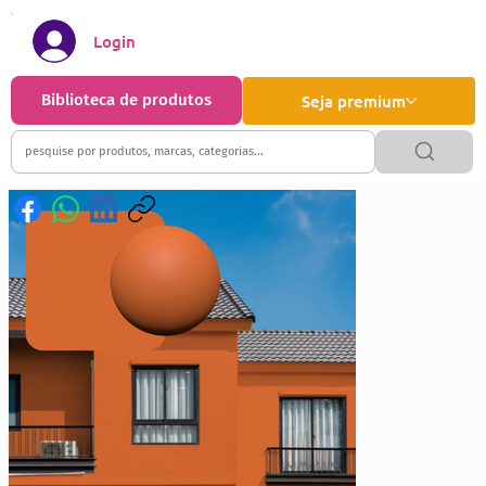
Login
Biblioteca de produtos
Seja premium