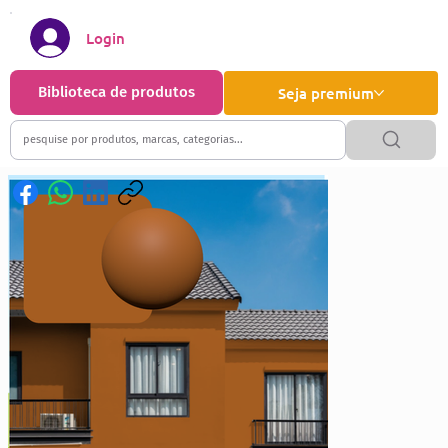
Login
Biblioteca de produtos
Seja premium