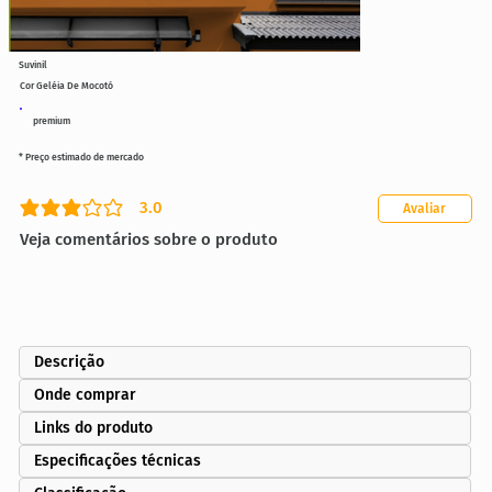
Suvinil
Cor Geléia De Mocotó
premium
* Preço estimado de mercado
3.0
Avaliar
classificação média é 3 de 5
Veja comentários sobre o produto
Descrição
Onde comprar
Links do produto
Especificações técnicas