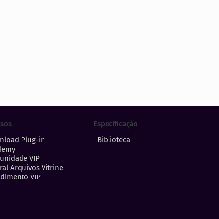
Especificação
rsos
Biblioteca
nload Plug-in
demy
unidade VIP
ral Arquivos Vitrine
dimento VIP