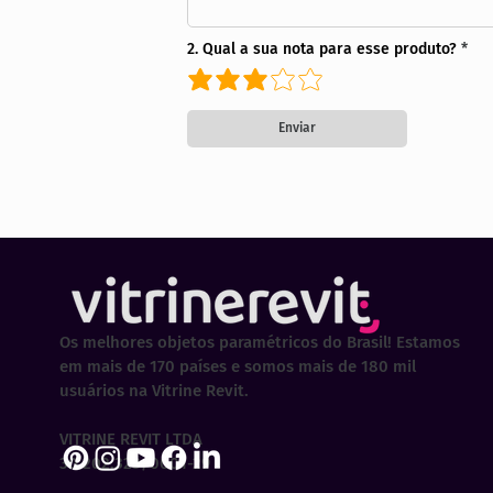
2. Qual a sua nota para esse produto?
Enviar
Os melhores objetos paramétricos do Brasil! Estamos
em mais de 170 países e somos mais de 180 mil
usuários na Vitrine Revit.
VITRINE REVIT LTDA
30.202.323/0001-29