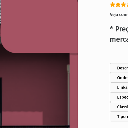
classific
Veja com
* Pre
merc
Descr
Onde
Links
Espec
Class
Tipo 