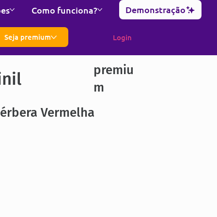
Demonstração
ões
Como funciona?
Seja premium
Login
premiu
nil
m
Gérbera Vermelha