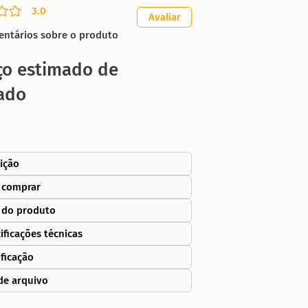
3.0
ação média é 3 de 5
Avaliar
entários sobre o produto
ço estimado de
ado
ição
 comprar
 do produto
ificações técnicas
ificação
de arquivo