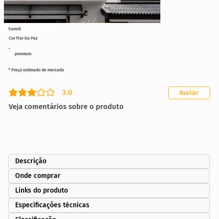
Suvinil
Cor Flor Da Paz
premium
* Preço estimado de mercado
3.0
Avaliar
classificação média é 3 de 5
Veja comentários sobre o produto
Descrição
Onde comprar
Links do produto
Especificações técnicas