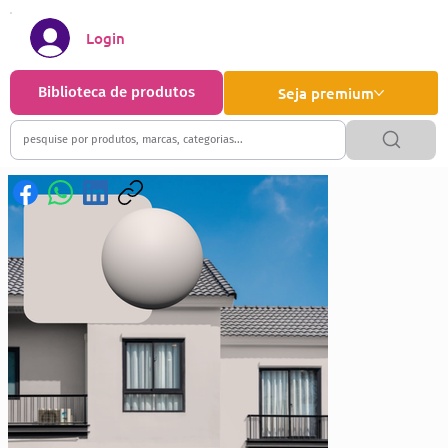
Login
Biblioteca de produtos
Seja premium