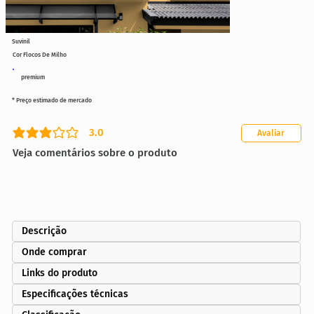
Suvinil
Cor Flocos De Milho
premium
* Preço estimado de mercado
3.0
Avaliar
classificação média é 3 de 5
Veja comentários sobre o produto
Descrição
Onde comprar
Links do produto
Especificações técnicas