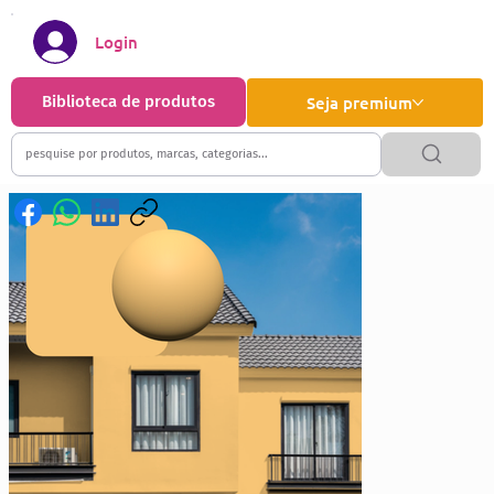
Login
Biblioteca de produtos
Seja premium