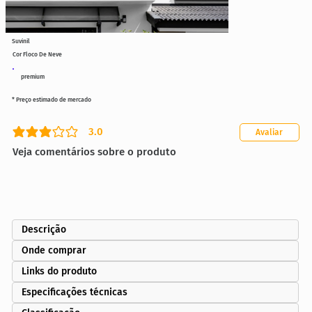
Suvinil
Cor Floco De Neve
premium
* Preço estimado de mercado
3.0
Avaliar
classificação média é 3 de 5
Veja comentários sobre o produto
Descrição
Onde comprar
Links do produto
Especificações técnicas