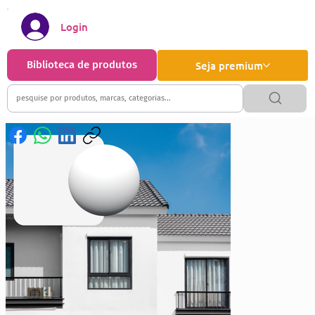
Login
Biblioteca de produtos
Seja premium