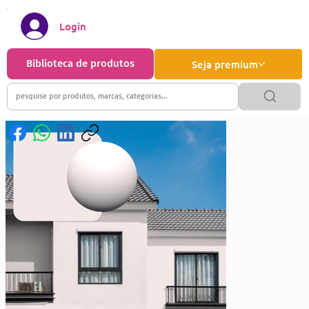
Login
Biblioteca de produtos
Seja premium