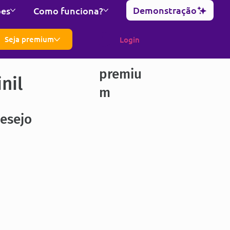
Demonstração
ões
Como funciona?
Seja premium
Login
premiu
nil
m
esejo