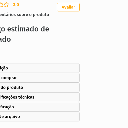
3.0
ação média é 3 de 5
Avaliar
entários sobre o produto
ço estimado de
ado
ição
 comprar
 do produto
ificações técnicas
ificação
de arquivo