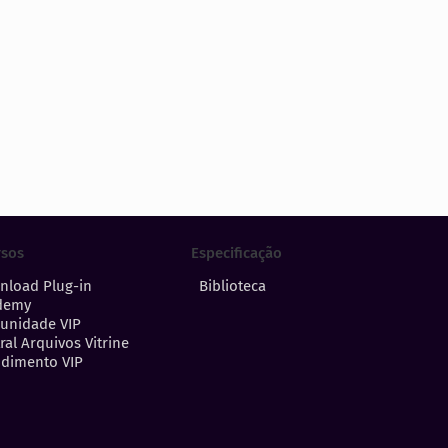
Especificação
rsos
Biblioteca
nload Plug-in
demy
unidade VIP
ral Arquivos Vitrine
dimento VIP