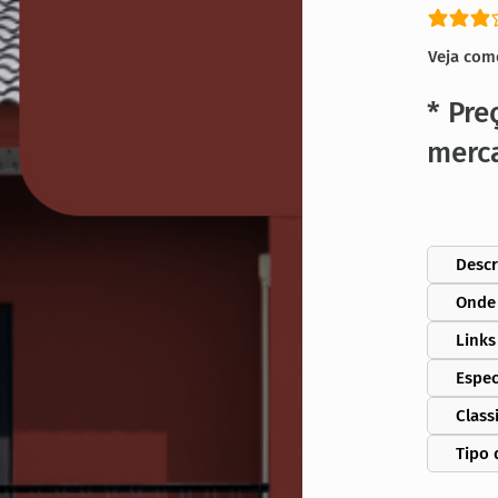
classific
Veja com
* Pre
merc
Descr
Onde
Links
Espec
Class
Tipo 