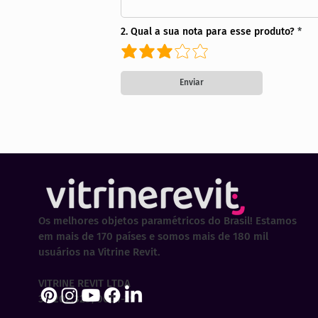
2. Qual a sua nota para esse produto?
Enviar
Os melhores objetos paramétricos do Brasil! Estamos
em mais de 170 países e somos mais de 180 mil
usuários na Vitrine Revit.
VITRINE REVIT LTDA
30.202.323/0001-29