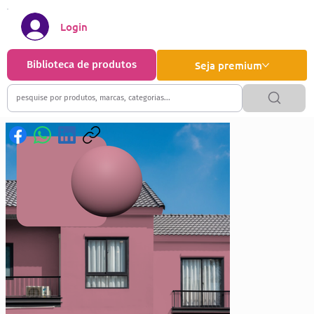
Login
Biblioteca de produtos
Seja premium