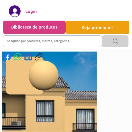
Login
Biblioteca de produtos
Seja premium