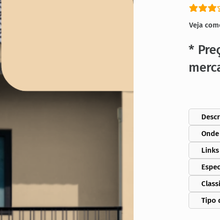
classific
Veja com
* Pre
merc
Descr
Onde
Links
Espec
Class
Tipo 