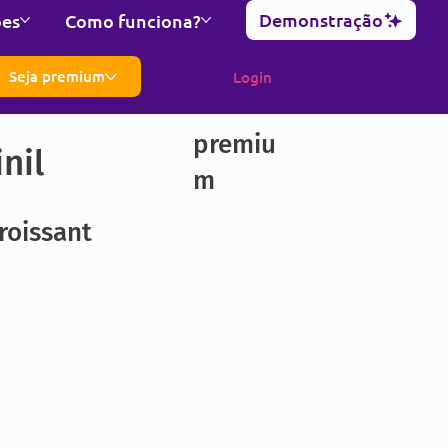
Demonstração
ões
Como funciona?
Seja premium
Login
premiu
nil
m
roissant