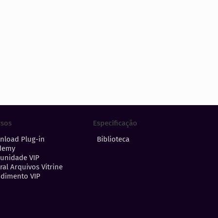
Especificação
rsos
Biblioteca
nload Plug-in
demy
unidade VIP
ral Arquivos Vitrine
dimento VIP