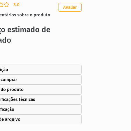
3.0
ação média é 3 de 5
Avaliar
entários sobre o produto
ço estimado de
ado
ição
 comprar
 do produto
ificações técnicas
ificação
de arquivo