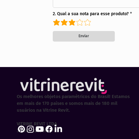
2. Qual a sua nota para esse produto?
Enviar
Os melhores objetos paramétricos do Brasil! Estamos
em mais de 170 países e somos mais de 180 mil
usuários na Vitrine Revit.
VITRINE REVIT LTDA
30.202.323/0001-29