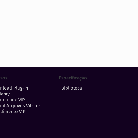
Especificação
rsos
Biblioteca
nload Plug-in
demy
unidade VIP
ral Arquivos Vitrine
dimento VIP