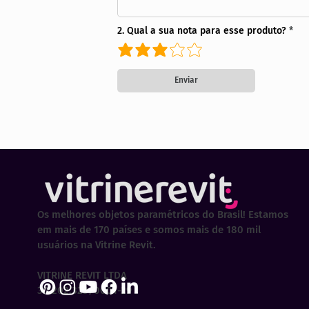
2. Qual a sua nota para esse produto?
Enviar
Os melhores objetos paramétricos do Brasil! Estamos
em mais de 170 países e somos mais de 180 mil
usuários na Vitrine Revit.
VITRINE REVIT LTDA
30.202.323/0001-29