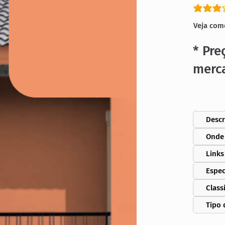
classific
Veja com
* Pre
merc
Descr
Onde
Links
Espec
Class
Tipo 