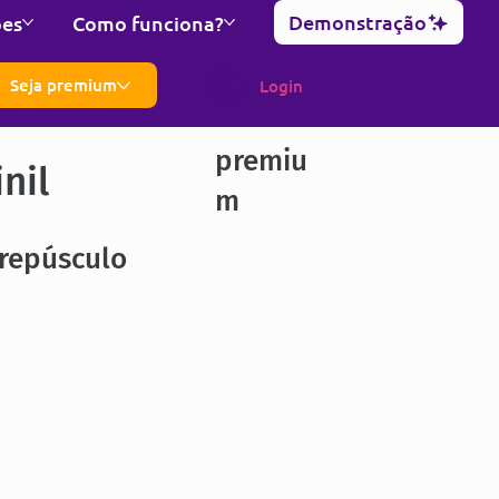
Demonstração
ões
Como funciona?
Seja premium
Login
premiu
nil
m
Crepúsculo