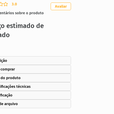
3.0
ação média é 3 de 5
Avaliar
entários sobre o produto
ço estimado de
ado
ição
 comprar
 do produto
ificações técnicas
ificação
de arquivo