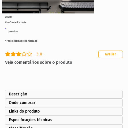
Suvinil
Cor Creme Escocês
premium
* Preço estimado de mercado
3.0
Avaliar
classificação média é 3 de 5
Veja comentários sobre o produto
Descrição
Onde comprar
Links do produto
Especificações técnicas