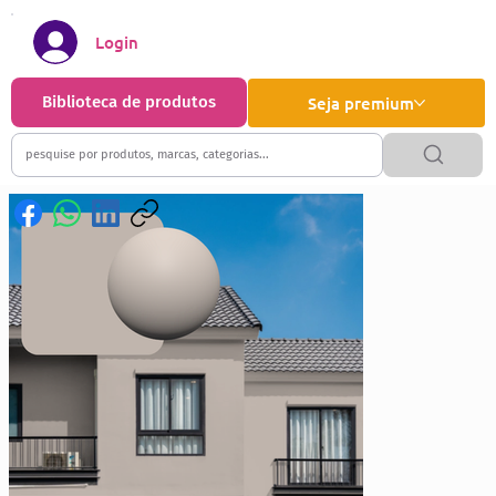
Login
Biblioteca de produtos
Seja premium