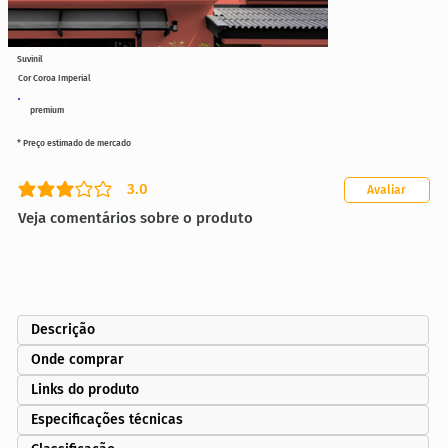
Suvinil
Cor Coroa Imperial
premium
* Preço estimado de mercado
3.0
Avaliar
classificação média é 3 de 5
Veja comentários sobre o produto
Descrição
Onde comprar
Links do produto
Especificações técnicas