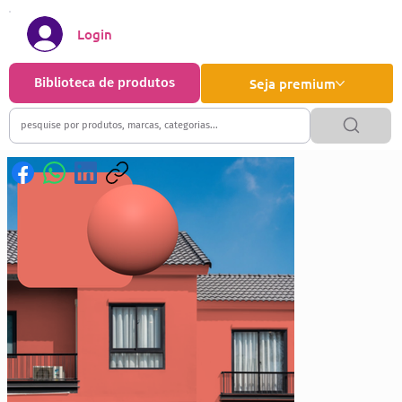
Login
Biblioteca de produtos
Seja premium