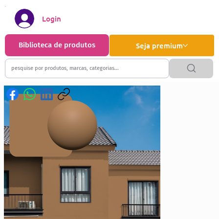
Login
Biblioteca de produtos
Seja premium