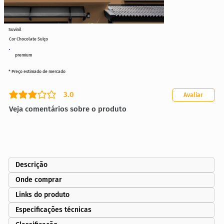
Suvinil
Cor Chocolate Suíço
premium
* Preço estimado de mercado
3.0
Avaliar
classificação média é 3 de 5
Veja comentários sobre o produto
Descrição
Onde comprar
Links do produto
Especificações técnicas