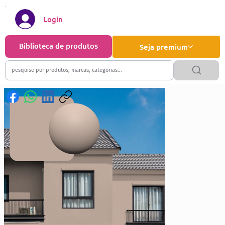
Login
Biblioteca de produtos
Seja premium