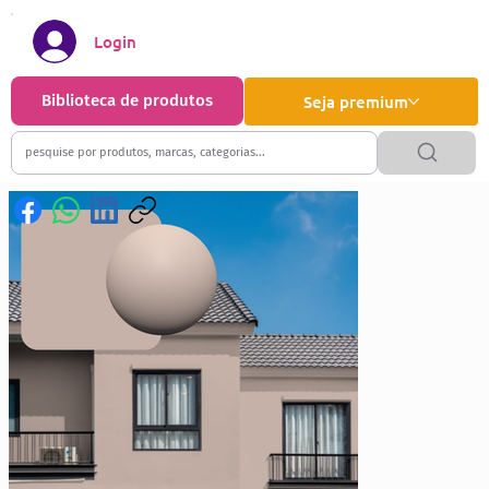
Login
Biblioteca de produtos
Seja premium