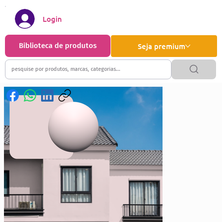
Login
Biblioteca de produtos
Seja premium