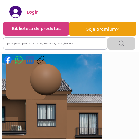
Login
Biblioteca de produtos
Seja premium