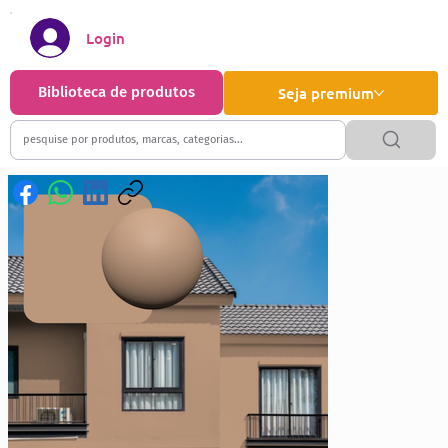
Login
Biblioteca de produtos
Seja premium