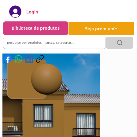
Login
Biblioteca de produtos
Seja premium