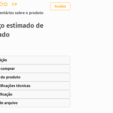
3.0
ação média é 3 de 5
Avaliar
entários sobre o produto
ço estimado de
ado
ição
 comprar
 do produto
ificações técnicas
ificação
de arquivo