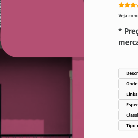
classific
Veja com
* Pre
merc
Descr
Onde
Links
Espec
Class
Tipo 