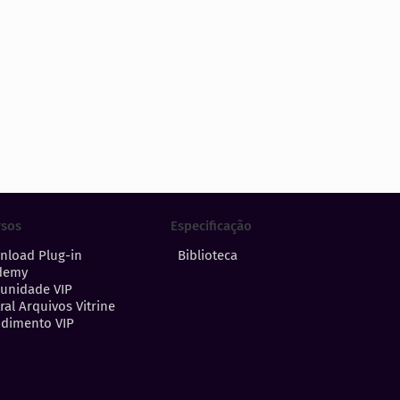
Especificação
rsos
Biblioteca
nload Plug-in
demy
unidade VIP
ral Arquivos Vitrine
dimento VIP