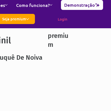
Demonstração
ões
Como funciona?
Seja premium
Login
premiu
nil
m
Buquê De Noiva