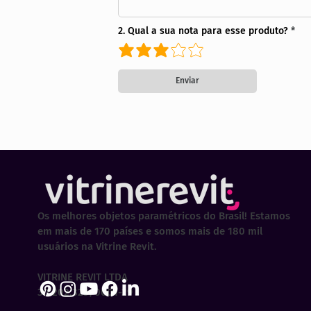
2. Qual a sua nota para esse produto?
Enviar
Os melhores objetos paramétricos do Brasil! Estamos
em mais de 170 países e somos mais de 180 mil
usuários na Vitrine Revit.
VITRINE REVIT LTDA
30.202.323/0001-29