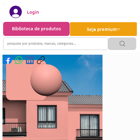
Login
Biblioteca de produtos
Seja premium